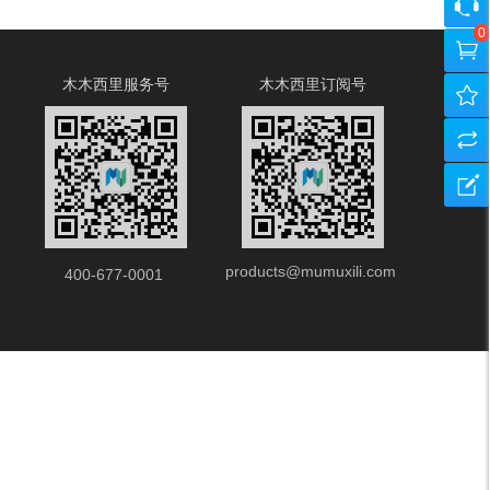
人
咨
0
中
询
购
木木西里服务号
木木西里订阅号
心
客
物
我
服
车
的
产
收
品
建
藏
对
议
products@mumuxili.com
比
反
400-677-0001
馈