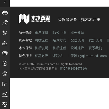
应用仪器
行业通用设备
买仪器设备，找木木西里
机器自动化
新手指南
账户注册
隐私声明
业务介绍
生物医学工程
购买帮助
购物流程
结算方式
配送说明
发票说明
加工/成型制造
木木保障
售后说明
售后流程
投诉建议
联系我们
半导体/微纳制造
特色服务
有需必应
课题组
仪器+ yqj.mumuxili.com
电子测量
© 2014-2026 mumuxili.com All Rights Reserved.
木木西里实验室商城 版权所有
苏ICP备14016771号
光学/光电
土建水利
煤炭/石油化工
农产/轻工