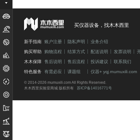
应用仪器
行业通用设备
买仪器设备，找木木西里
机器自动化
新手指南
账户注册
隐私声明
业务介绍
生物医学工程
购买帮助
购物流程
结算方式
配送说明
发票说明
加工/成型制造
木木保障
售后说明
售后流程
投诉建议
联系我们
半导体/微纳制造
特色服务
有需必应
课题组
仪器+ yqj.mumuxili.com
电子测量
© 2014-2026 mumuxili.com All Rights Reserved.
木木西里实验室商城 版权所有
苏ICP备14016771号
光学/光电
土建水利
煤炭/石油化工
农产/轻工