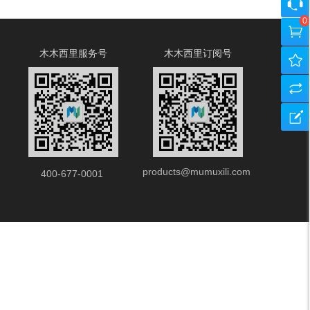
人
咨
0
中
询
购
木木西里服务号
木木西里订阅号
心
客
物
我
服
车
的
产
收
品
建
藏
对
议
products@mumuxili.com
比
反
400-677-0001
馈