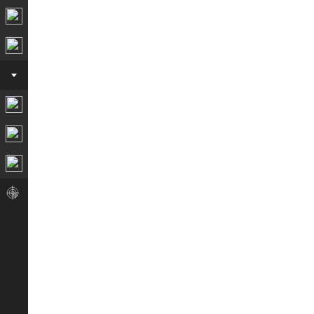
传感器/测试系统
试制/工程试验台
服务
实验测试
数据仿真
论文服务
有需必应