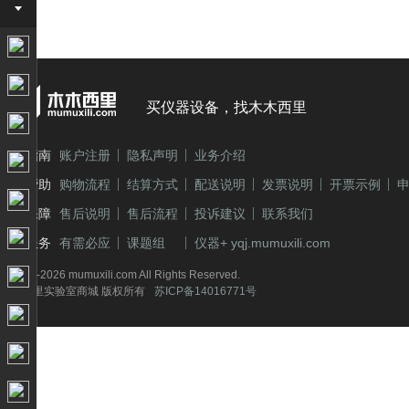
应用仪器
行业通用设备
机器自动化
买仪器设备，找木木西里
生物医学工程
新手指南
账户注册
隐私声明
业务介绍
加工/成型制造
购买帮助
购物流程
结算方式
配送说明
发票说明
开票示例
半导体/微纳制造
木木保障
售后说明
售后流程
投诉建议
联系我们
电子测量
特色服务
有需必应
课题组
仪器+ yqj.mumuxili.com
© 2014-2026 mumuxili.com All Rights Reserved.
光学/光电
木木西里实验室商城 版权所有
苏ICP备14016771号
土建水利
煤炭/石油化工
农产/轻工